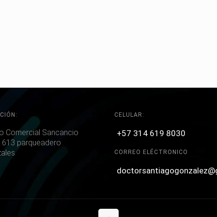
CIÓN:
CELULAR:
o Comercial Sancancio
+57 314 619 8030
 613 parqueadero
ales
CORREO ELÉCTRONICO
doctorsantiagogonzalez@