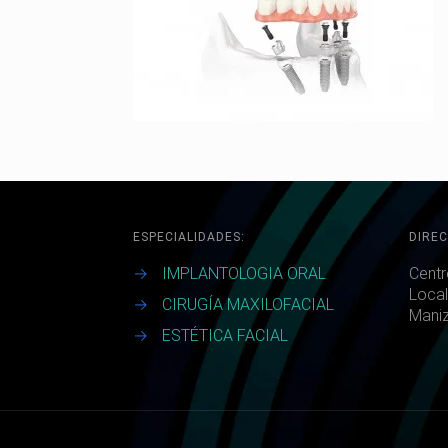
ESPECIALIDADES:
DIREC
→
IMPLANTOLOGIA ORAL
Centr
Local
→
CIRUGÍA MAXILOFACIAL
Maniz
→
ESTÉTICA FACIAL