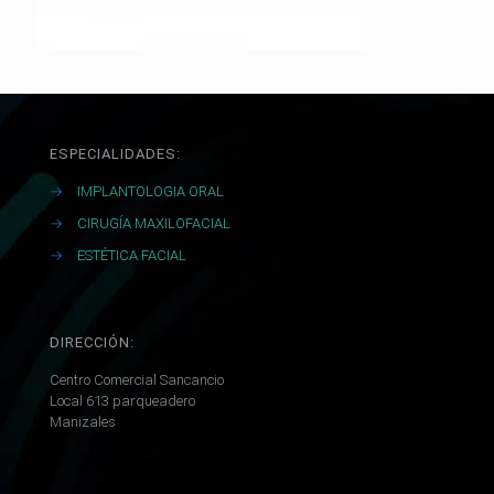
ESPECIALIDADES:
→
IMPLANTOLOGIA ORAL
→
CIRUGÍA MAXILOFACIAL
→
ESTÉTICA FACIAL
DIRECCIÓN:
Centro Comercial Sancancio
Local 613 parqueadero
Manizales