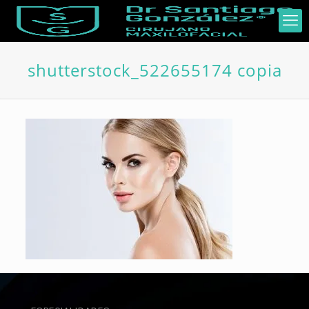
shutterstock_522655174 copia