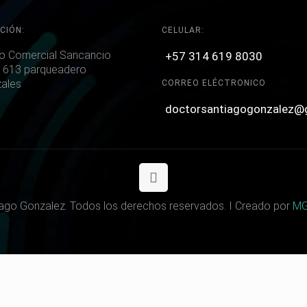
CIÓN:
CELULAR:
o Comercial Sancancio
+57 314 619 8030
 613 parqueadero
ales
CORREO ELÉCTRONICO
doctorsantiagogonzalez@
ago Gonzalez. Todos los derechos reservados. I Creado por
MG