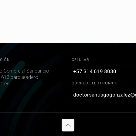
CIÓN:
CELULAR:
o Comercial Sancancio
+57 314 619 8030
 613 parqueadero
ales
CORREO ELÉCTRONICO
doctorsantiagogonzalez@