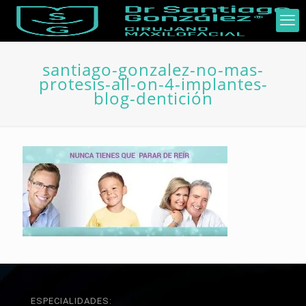
santiago-gonzalez-no-mas-
protesis-all-on-4-implantes-
blog-dentición
ESPECIALIDADES: