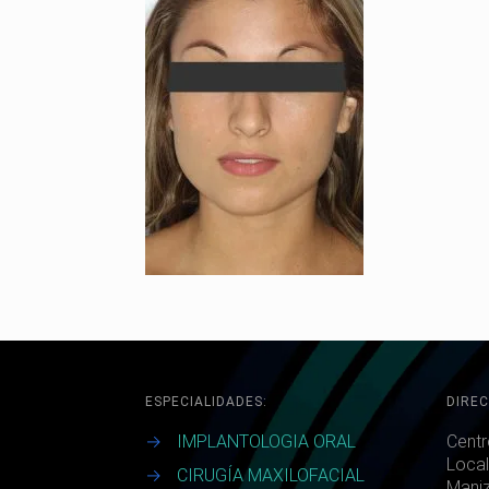
ESPECIALIDADES:
DIREC
→
IMPLANTOLOGIA ORAL
Centr
Local
→
CIRUGÍA MAXILOFACIAL
Maniz