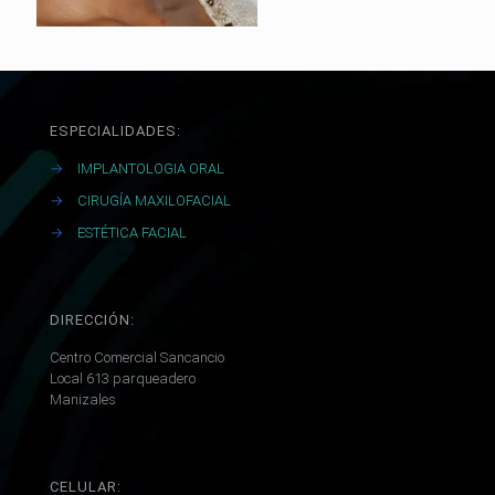
ESPECIALIDADES:
→
IMPLANTOLOGIA ORAL
→
CIRUGÍA MAXILOFACIAL
→
ESTÉTICA FACIAL
DIRECCIÓN:
Centro Comercial Sancancio
Local 613 parqueadero
Manizales
CELULAR: