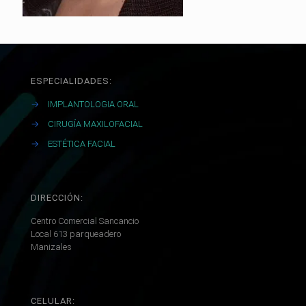
ESPECIALIDADES:
→
IMPLANTOLOGIA ORAL
→
CIRUGÍA MAXILOFACIAL
→
ESTÉTICA FACIAL
DIRECCIÓN:
Centro Comercial Sancancio
Local 613 parqueadero
Manizales
CELULAR: